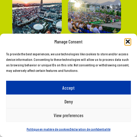
Manage Consent
To provide the best experiences, we use technologies like cookies to store and/or access
device information. Consenting to these technologies will allow us to process data such
as browsing behavior or unique IDs on this site. Not consenting or withdrawing consent,
© 2026. Golazo NV. Tous droits réservés.
may adversely affect certain features and functions.
politique en matière de cookies
info@3x3europecup.be
Accept
Deny
View preferences
Politique en matière de cookies
Déclaration de confidentialité